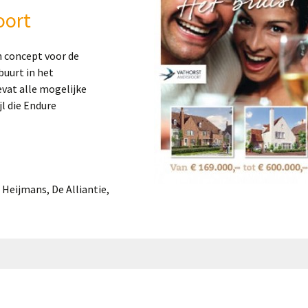
oort
 concept voor de
uurt in het
vat alle mogelijke
jl die Endure
Heijmans, De Alliantie,