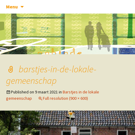
Skip
Menu
to
content
barstjes-in-de-lokale-
gemeenschap
Published on
9 maart 2021
in
Barstjes in de lokale
gemeenschap
Full resolution (900 × 600)