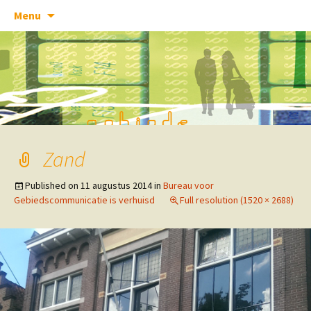
Skip
Menu
to
content
Zand
Published on
11 augustus 2014
in
Bureau voor
Gebiedscommunicatie is verhuisd
Full resolution (1520 × 2688)