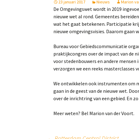
23 januari 2017
Nieuws
Marion va
De Omgevingswet wordt in 2019 ingevoer
nieuwe wet al rond. Gemeentes bereiden
wat het gaat betekenen. Participatie krij
nieuwe omgevingsvisies. Daarom gaan wij
Bureau voor Gebiedscommunicatie organi
praktijkcongres over de impact van de n
voor stedenbouwers en andere mensen in
verzorgen we een reeks masterclasses vo
We ontwikkelen ook instrumenten om me
gaan in de geest van de nieuwe wet. Doo
over de inrichtring van een gebied. En zo
Meer weten? Bel Marion van der Voort.
←
Rotterdam Central District