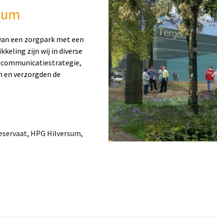
rsum
van een zorgpark met een
eling zijn wij in diverse
e communicatiestrategie,
n en verzorgden de
eservaat, HPG Hilversum,