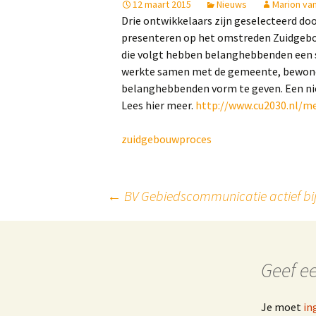
12 maart 2015
Nieuws
Marion van
Drie ontwikkelaars zijn geselecteerd do
presenteren op het omstreden Zuidgebou
die volgt hebben belanghebbenden een
werkte samen met de gemeente, bewone
belanghebbenden vorm te geven. Een nieu
Lees hier meer.
http://www.cu2030.nl/
zuidgebouwproces
Post
←
BV Gebiedscommunicatie actief bij
navigation
Geef ee
Je moet
in