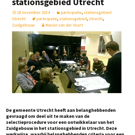
stationsgebied Utrecht
28 november 2014
participatie
,
stationsgebied
Utrecht
participatie
,
stationsgebied
,
Utrecht
,
Zuidgebouw
Marion van der Voort
De gemeente Utrecht heeft aan belanghebbenden
gevraagd om deel uit te maken van de
selectieprocedure voor een ontwikkelaar van het
Zuidgebouw in het stationsgebied in Utrecht. Deze
werkwijze, waarbij belanghebbenden criteria voor een